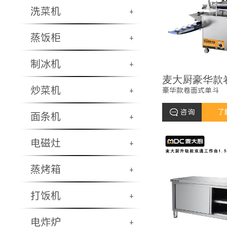
洗菜机
+
蒸饭柜
+
制冰机
+
炒菜机
豪华款卷面式单斗
+
咨询
了
面条机
+
电磁灶
+
蒸烤箱
+
打饭机
+
电炸炉
+