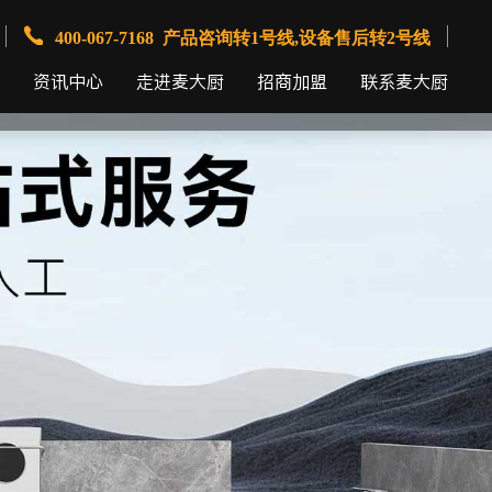
400-067-7168 产品咨询转1号线,设备售后转2号线
资讯中心
走进麦大厨
招商加盟
联系麦大厨