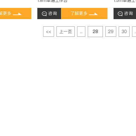
1.8m单通工作台
1.5m单通
解更多
咨询
了解更多
咨询
<<
上一页
...
28
29
30
.