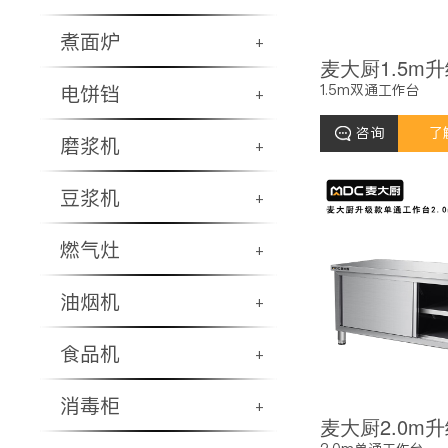
煮面炉
+
1.5m双通工作台
电饼铛
+
咨询
了
磨浆机
+
豆浆机
+
燃气灶
+
油烟机
+
食品机
+
消毒柜
+