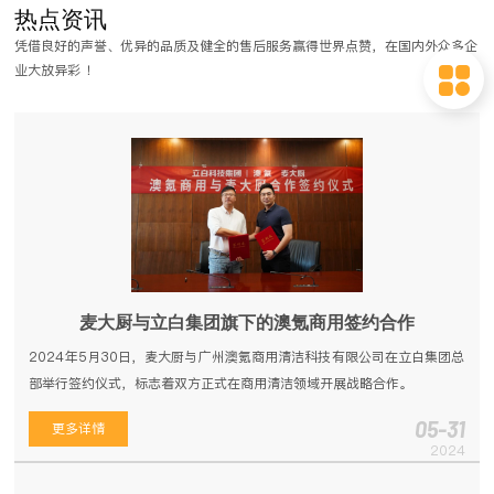
热点资讯
餐、节省更多的经营费用。下面我们一起来了解学校食堂各个功能间对设
凭借良好的声誉、优异的品质及健全的售后服务赢得世界点赞，在国内外众多企
备的要求。
业大放异彩 ！
麦大厨与立白集团旗下的澳氪商用签约合作
2024年5月30日，麦大厨与广州澳氪商用清洁科技有限公司在立白集团总
部举行签约仪式，标志着双方正式在商用清洁领域开展战略合作。
05-31
更多详情
2024