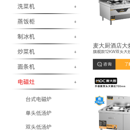
洗菜机
+
蒸饭柜
+
制冰机
+
炒菜机
旗舰款12KW双头大
+
咨询
了
面条机
+
电磁灶
+
台式电磁炉
单头低汤炉
双头低汤炉