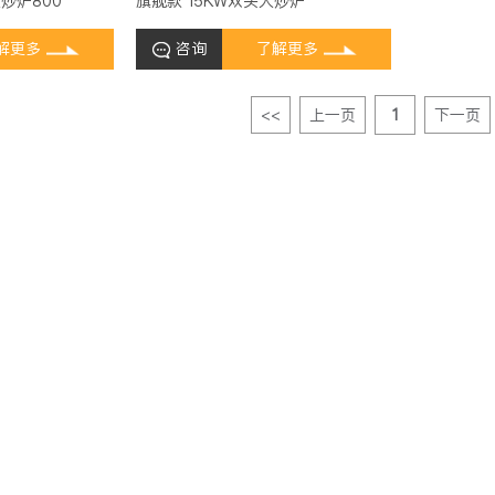
炒炉800
旗舰款 15KW双头大炒炉
解更多
咨询
了解更多
<<
上一页
1
下一页