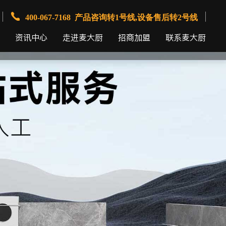
400-067-7168 产品咨询转1号线,设备售后转2号线
资讯中心
走进麦大厨
招商加盟
联系麦大厨