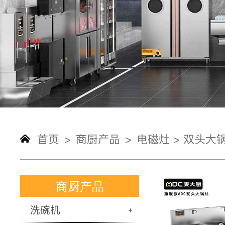
首页
商厨产品
电磁灶 >
双头大锅
>
>
商厨产品
洗碗机
+