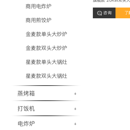
旗舰款 20KW双头大
商用电炸炉
咨询
了
商用煎饺炉
金麦款单头大炒炉
金麦款双头大炒炉
星麦款单头大锅灶
星麦款双头大锅灶
蒸烤箱
+
打饭机
+
电炸炉
+