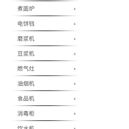
煮面炉
+
电饼铛
+
磨浆机
+
豆浆机
+
燃气灶
+
油烟机
+
食品机
+
消毒柜
+
饮水机
+