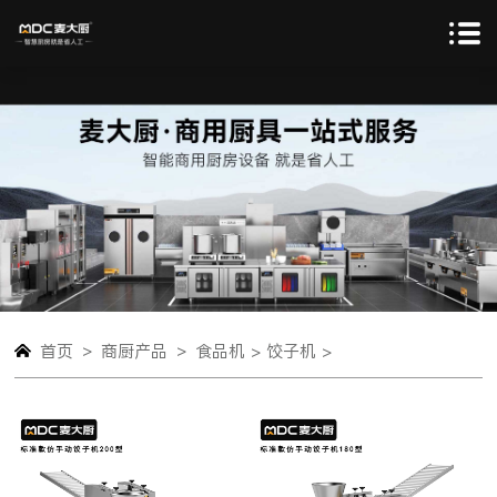
>
>
首页
商厨产品
食品机 >
饺子机 >