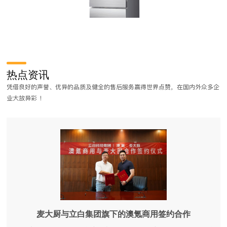
大型食堂厨房设备清单有哪些?
食堂厨房设备配置清单会根据经营者的经营方向(设备的质量、品牌等要求
热点资讯
和就餐要求)来定制，所以各个食堂厨房设备清单不尽相同。那么大型食堂
凭借良好的声誉、优异的品质及健全的售后服务赢得世界点赞，在国内外众多企
厨房设备清单有哪些呢？小编已为您归纳了一个大型食堂厨房设备明细，
业大放异彩 ！
我们一起来看看吧。
麦大厨与立白集团旗下的澳氪商用签约合作