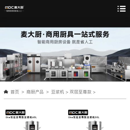
>
>
首页
商厨产品
豆浆机 >
双层至尊款 >