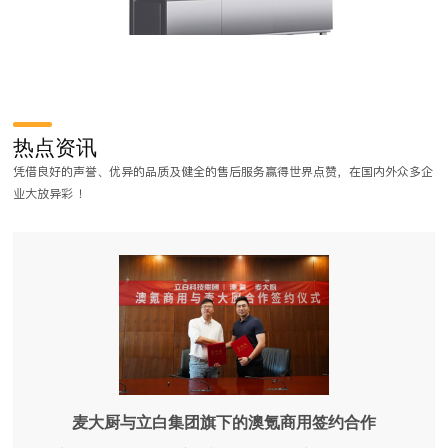
连锁餐饮厨房设计要点有哪些？
随着餐饮行业的品牌竞争加剧，很多餐厅都是以连锁餐饮店形式出现的，
热点资讯
这样在餐厅的整体设计效果以及菜品的质量上都有了较为统一的保证，从
凭借良好的声誉、优异的品质及健全的售后服务赢得世界点赞，在国内外众多企
而为消费者带来更好的餐饮服务。好的品质离不开好的厨房，那在连锁餐
业大放异彩 ！
饮厨房的设计中又有哪些注意要点呢？我们一起来看看吧。
麦大厨与立白集团旗下的澳氪商用签约合作