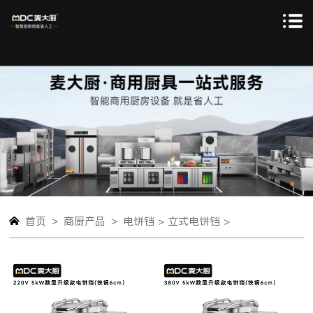
>
>
首页
商厨产品
电饼铛 >
立式电饼铛 >