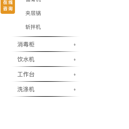
夹层锅
斩拌机
消毒柜
+
饮水机
+
工作台
+
洗涤机
+