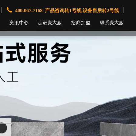
400-067-7168 产品咨询转1号线,设备售后转2号线
资讯中心
走进麦大厨
招商加盟
联系麦大厨