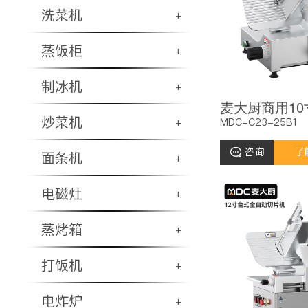
洗菜机
+
蒸饭柜
+
制冰机
+
炒菜机
MDC-C23-25B1
+
咨询
了
面条机
+
电磁灶
+
蒸烤箱
+
打饭机
+
电炸炉
+