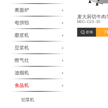
煮面炉
+
MDC-C23-30
电饼铛
+
咨询
了
磨浆机
+
豆浆机
+
燃气灶
+
油烟机
+
食品机
+
切菜机