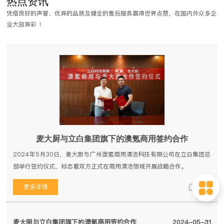
热点资讯
餐饮行业逐渐得到了应用，越 来越多的餐饮企业开始认识到了洗碗机带来
凭借良好的声誉、优异的品质及健全的售后服务赢得世界点赞，在国内外众多企
的好处。商用洗碗机按结构可分为揭盖式洗碗机、通道式洗 碗机、长龙式
业大放异彩 ！
洗碗机。
麦大厨与立白集团旗下的澳氪商用签约合作
2024年5月30日，麦大厨与广州澳氪商用清洁科技有限公司在立白集团总
部举行签约仪式，标志着双方正式在商用清洁领域开展战略合作。
05-31
更多详情
2024
麦大厨与立白集团旗下的澳氪商用签约合作
2024-05-31