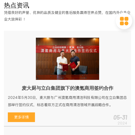
热点资讯
格要求比较高，需要不同程度的定制工作和流程。那么，商用厨房工程设
凭借良好的声誉、优异的品质及健全的售后服务赢得世界点赞，在国内外众多企
计都有哪些流程？
业大放异彩 ！
麦大厨与立白集团旗下的澳氪商用签约合作
2024年5月30日，麦大厨与广州澳氪商用清洁科技有限公司在立白集团总
部举行签约仪式，标志着双方正式在商用清洁领域开展战略合作。
05-31
更多详情
2024