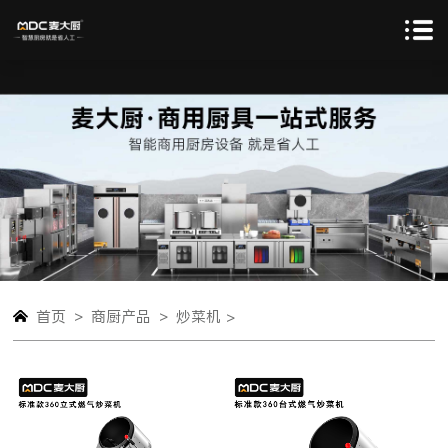
>
>
首页
商厨产品
炒菜机 >