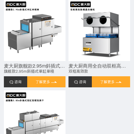
麦大厨旗舰款2.95m斜插式单缸单喷淋长龙式洗碗机
麦大厨商用全自动双框高效款揭盖式洗碗机商用20KW
旗舰款2.95m斜插式单缸单喷
双框高效款
咨询
了解更多
咨询
了解更多