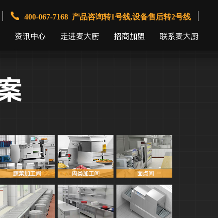
400-067-7168 产品咨询转1号线,设备售后转2号线
资讯中心
走进麦大厨
招商加盟
联系麦大厨