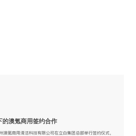
词，但是却很少有听说过什么是中央厨房，下面麦大
厨小编为大家简单介绍一下什么是中央厨房以及中央
厨房它有什么优点。
求
下的澳氪商用签约合作
与广州澳氪商用清洁科技有限公司在立白集团总部举行签约仪式，