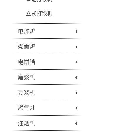
立式打饭机
电炸炉
+
煮面炉
+
电饼铛
+
磨浆机
+
豆浆机
+
燃气灶
+
油烟机
+