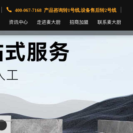
400-067-7168 产品咨询转1号线,设备售后转2号线
资讯中心
走进麦大厨
招商加盟
联系麦大厨