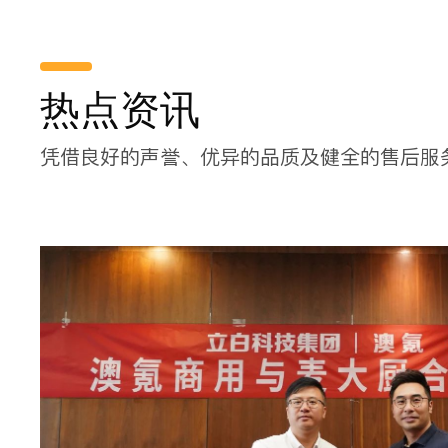
及
的质量、品牌等要求和就餐要求)来定制，所以各个食
者
堂厨房设备清单不尽相同。那么大型食堂厨房设备清
那
单有哪些呢？小编已为您归纳了一个大型食堂厨房设
热点资讯
们
备明细，我们一起来看看吧。
凭借良好的声誉、优异的品质及健全的售后服