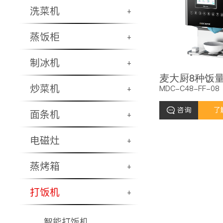
洗菜机
+
蒸饭柜
+
制冰机
+
炒菜机
MDC-C48-FF-08
+
咨询
了
面条机
+
电磁灶
+
蒸烤箱
+
打饭机
+
智能打饭机