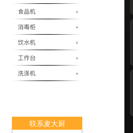
食品机
+
消毒柜
+
饮水机
+
工作台
+
洗涤机
+
联系麦大厨