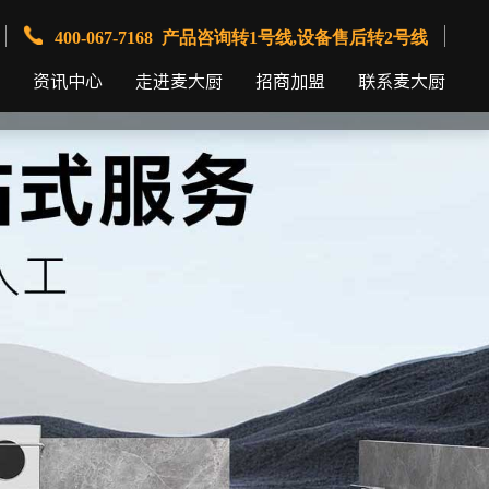
400-067-7168 产品咨询转1号线,设备售后转2号线
资讯中心
走进麦大厨
招商加盟
联系麦大厨