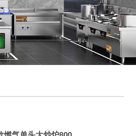
燃气单头大炒炉800