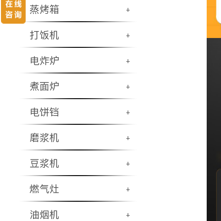
蒸烤箱
+
打饭机
+
电炸炉
+
煮面炉
+
电饼铛
+
磨浆机
+
豆浆机
+
燃气灶
+
油烟机
+