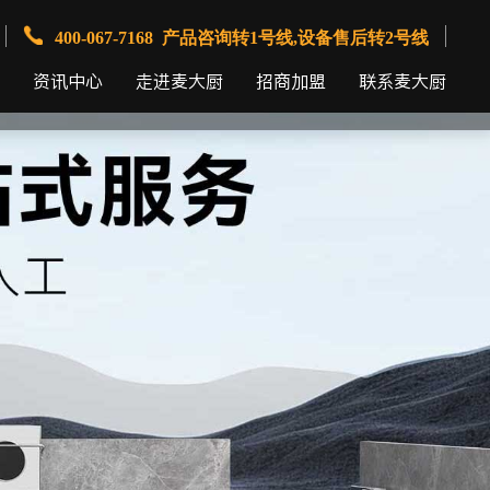
400-067-7168 产品咨询转1号线,设备售后转2号线
资讯中心
走进麦大厨
招商加盟
联系麦大厨