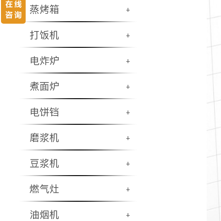
蒸烤箱
+
打饭机
+
电炸炉
+
煮面炉
+
电饼铛
+
磨浆机
+
豆浆机
+
燃气灶
+
油烟机
+