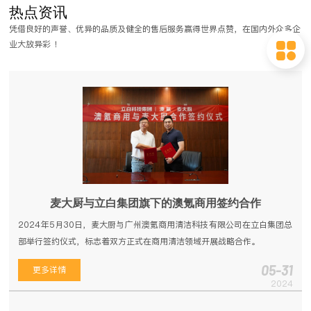
热点资讯
这样在餐厅的整体设计效果以及菜品的质量上都有了较为统一的保证，从
凭借良好的声誉、优异的品质及健全的售后服务赢得世界点赞，在国内外众多企
而为消费者带来更好的餐饮服务。好的品质离不开好的厨房，那在连锁餐
业大放异彩 ！
饮厨房的设计中又有哪些注意要点呢？我们一起来看看吧。
麦大厨与立白集团旗下的澳氪商用签约合作
2024年5月30日，麦大厨与广州澳氪商用清洁科技有限公司在立白集团总
部举行签约仪式，标志着双方正式在商用清洁领域开展战略合作。
05-31
更多详情
2024