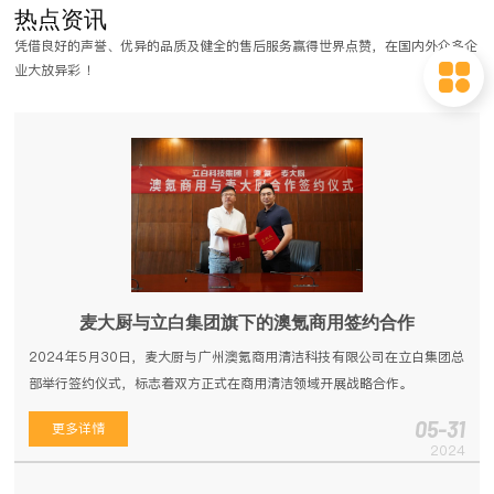
热点资讯
格要求比较高，需要不同程度的定制工作和流程。那么，商用厨房工程设
凭借良好的声誉、优异的品质及健全的售后服务赢得世界点赞，在国内外众多企
计都有哪些流程？
业大放异彩 ！
麦大厨与立白集团旗下的澳氪商用签约合作
2024年5月30日，麦大厨与广州澳氪商用清洁科技有限公司在立白集团总
部举行签约仪式，标志着双方正式在商用清洁领域开展战略合作。
05-31
更多详情
2024