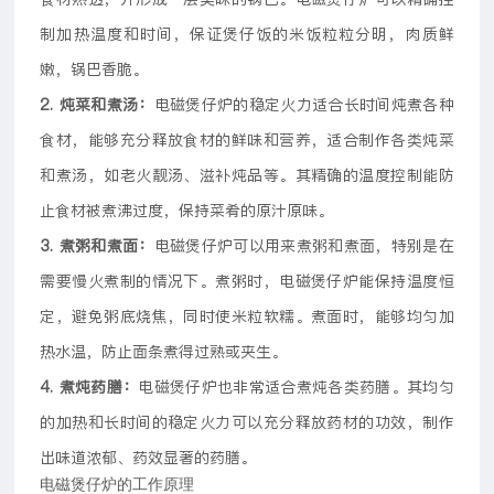
制加热温度和时间，保证煲仔饭的米饭粒粒分明，肉质鲜
嫩，锅巴香脆。
2. 炖菜和煮汤：
电磁煲仔炉的稳定火力适合长时间炖煮各种
食材，能够充分释放食材的鲜味和营养，适合制作各类炖菜
和煮汤，如老火靓汤、滋补炖品等。其精确的温度控制能防
止食材被煮沸过度，保持菜肴的原汁原味。
3. 煮粥和煮面：
电磁煲仔炉可以用来煮粥和煮面，特别是在
需要慢火煮制的情况下。煮粥时，电磁煲仔炉能保持温度恒
定，避免粥底烧焦，同时使米粒软糯。煮面时，能够均匀加
热水温，防止面条煮得过熟或夹生。
4. 煮炖药膳：
电磁煲仔炉也非常适合煮炖各类药膳。其均匀
的加热和长时间的稳定火力可以充分释放药材的功效，制作
出味道浓郁、药效显著的药膳。
电磁煲仔炉的工作原理