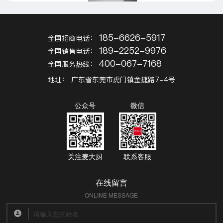
么？
深圳前海真好吃连锁厨房工程
185-6626-5917
全国招商电话：
是却很少有听说
圳前海真好吃连锁自助餐厅是一家主打自助餐饮的连锁餐饮店
189-2252-9976
全国销售电话：
什么是中央厨房
式厨房设计，通过开放式厨房向客户展示干净卫生的烹饪环境
400-067-7168
全国服务热线：
商用厨房对厨房的设计，商厨设备的品质以及外观都有较高的要
地址：
广东省东莞市虎门镇金捷路7-4号
公众号
微信
关注麦大厨
联系客服
在线留言
ONLINE MESSAGE