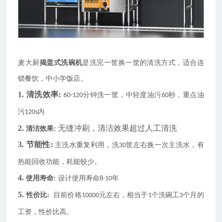
麦大厨
揭盖式洗碗机
是洗完一筐换一筐的清洗方式，适合连
锁餐饮，中小学饭店。
1.
清洗效率:
分钟洗一筐，中轻度油污
秒，重点油
60-120
60
污
内
120s
2.
无缝冲刷，清洁效果超过人工清洗
清洁效果:
3.
节能性:
主洗水重复利用，洗
筐左右换一次主洗水，有
30
热能回收功能，耗能较少。
4.
使用寿命:
设计使用寿命
年
8-10
5.
性价比:
目前价格
元左右，相当于
个洗碗工
个月的
10000
1
3
工资，性价比高。