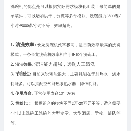
洗碗机的优点是可以根据实际需求模块化组装！最简单的是
单喷淋，可以增加烘干，分拣等多哥模块。洗碗能力
碟
3600
/
小时
碟
小时不等，效率超高。
-9000
/
1.
清洗效率:
长龙洗碗机效率极高，是目前效率最高的洗碗
模式，一条长龙洗碗机效率相当于
个洗碗工。
8-10
2.
清洁能力超强，远剩人工清洗
清洁效果:
3.
节能性:
目前来说耗能很大，主要耗能在于加热水，烧水
耗能多。可以搭配空气能热泵热水器，降低耗能。
4.
使用寿命:
正常使用寿命
年左右
10
5.
性价比：
根据组合的模块不同
万
万元不等，适合需要
2
-20
个以上洗碗工洗碗的大型食堂、大型酒店、学校、部队等
4
等。