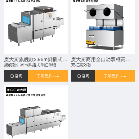
麦大厨旗舰款2.95m斜插式单缸单喷淋长龙式洗碗机
麦大厨商用全自动双框高效款揭盖式洗碗机商用20KW
旗舰款2.95m斜插式单缸单喷
双框高效款
咨询
了解更多
咨询
了解更多