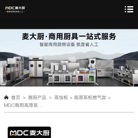
>
>
首页
商厨产品
蒸饭柜 >
高原蒸柜燃气款 >
MDC商用高原蒸柜燃气款12盘单门蒸饭柜