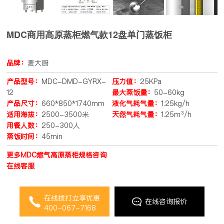
MDC商用高原蒸柜燃气款12盘单门蒸饭柜
品牌：
麦大厨
产品型号：
MDC-DMD-GYRX-
压力值：
25KPa
12
最大蒸饭量：
50-60kg
产品尺寸：
660*850*1740mm
液化气耗气量：
1.25kg/h
适用海拔：
2500-3500米
天然气耗气量：
1.25m³/h
用餐人数：
250-300人
蒸饭时间：
45min
更多MDC燃气高原蒸柜规格咨询
在线客服
在线拨打立享优惠
在线咨询报价
400-067-7168