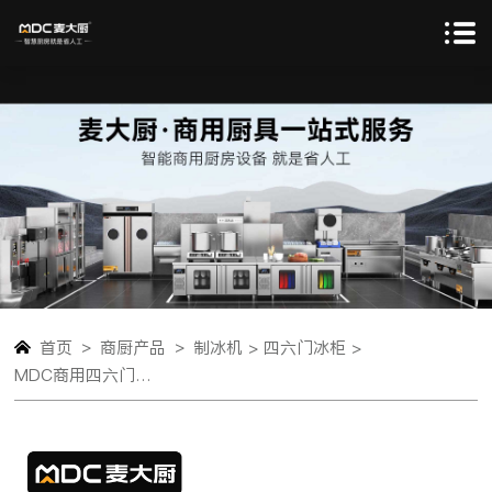
>
>
首页
商厨产品
制冰机 >
四六门冰柜 >
MDC商用四六门冰柜风冷无霜冷冻插盘款6门冰柜