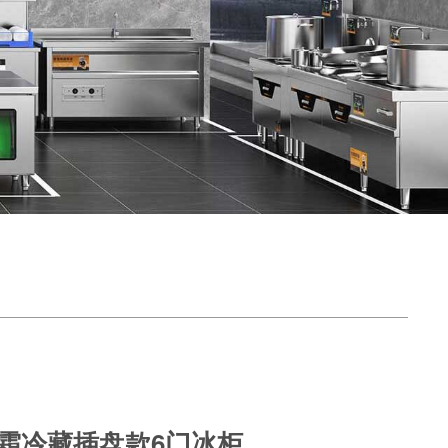
霜冷藏插盘款6门冰柜