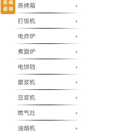
蒸烤箱
+
打饭机
+
电炸炉
+
煮面炉
+
电饼铛
+
磨浆机
+
豆浆机
+
燃气灶
+
油烟机
+