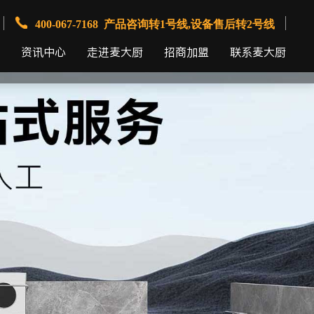
400-067-7168 产品咨询转1号线,设备售后转2号线
资讯中心
走进麦大厨
招商加盟
联系麦大厨