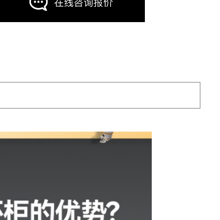
在线咨询报价