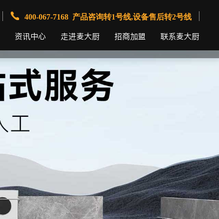
400-067-7168 产品咨询转1号线,设备售后转2号线
资讯中心
走进麦大厨
招商加盟
联系麦大厨