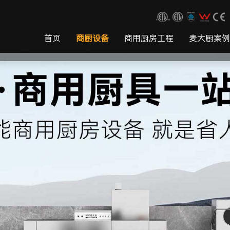
首页
商厨设备
商用厨房工程
麦大厨案例