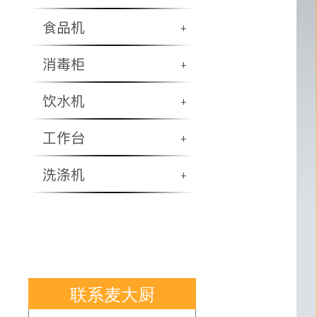
食品机
+
消毒柜
+
饮水机
+
工作台
+
洗涤机
+
联系麦大厨