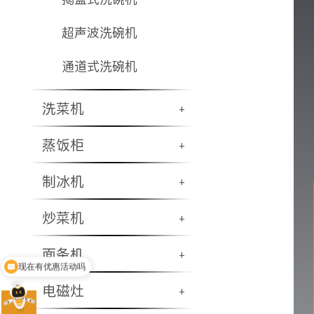
超声波洗碗机
通道式洗碗机
洗菜机
+
蒸饭柜
+
制冰机
+
炒菜机
+
现在有优惠活动吗
面条机
+
可以介绍下你们的产品么
电磁灶
+