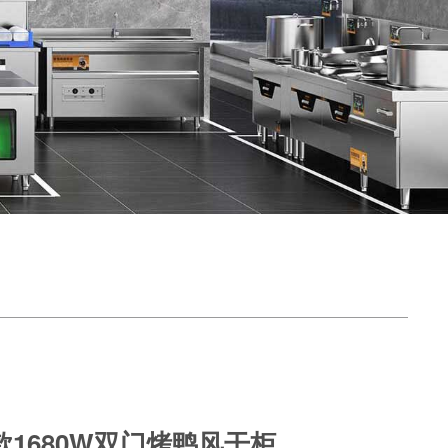
1680W双门烤鸭风干柜