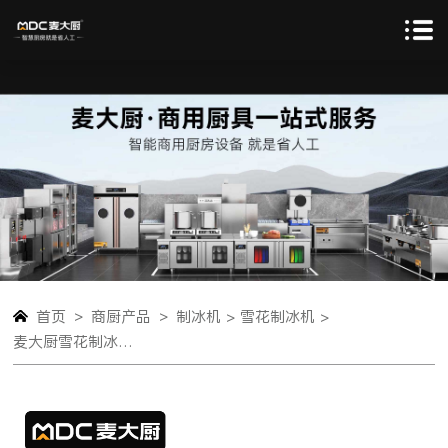
>
>
首页
商厨产品
制冰机 >
雪花制冰机 >
麦大厨雪花制冰机商用小型网红雪花冰沙机旗舰款触屏水冷300KG