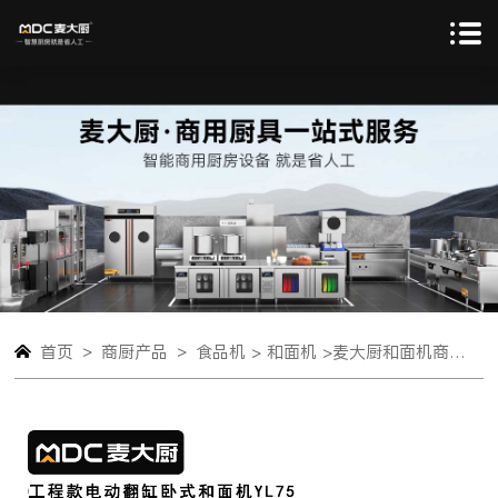
>
>
首页
商厨产品
食品机 >
和面机 >
麦大厨和面机商用搅面全自动包子馒头揉面75KG/翻斗和面机