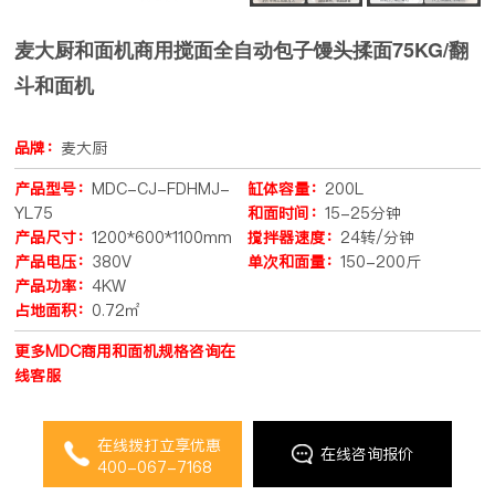
麦大厨和面机商用搅面全自动包子馒头揉面75KG/翻
斗和面机
品牌：
麦大厨
产品型号：
MDC-CJ-FDHMJ-
缸体容量：
200L
YL75
和面时间：
15-25分钟
产品尺寸：
1200*600*1100mm
搅拌器速度：
24转/分钟
产品电压：
380V
单次和面量：
150-200斤
产品功率：
4KW
占地面积：
0.72㎡
更多MDC商用和面机规格咨询在
线客服
在线拨打立享优惠
在线咨询报价
400-067-7168