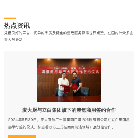
商用洗碗机应用与发展趋势
近年来，受人力成本过大、食品安全问题频发等压力，商用洗碗机开始在
热点资讯
餐饮行业逐渐得到了应用，越 来越多的餐饮企业开始认识到了洗碗机带来
凭借良好的声誉、优异的品质及健全的售后服务赢得世界点赞，在国内外众多企
的好处。商用洗碗机按结构可分为揭盖式洗碗机、通道式洗 碗机、长龙式
业大放异彩 ！
洗碗机。
麦大厨与立白集团旗下的澳氪商用签约合作
2024年5月30日，麦大厨与广州澳氪商用清洁科技有限公司在立白集团总
部举行签约仪式，标志着双方正式在商用清洁领域开展战略合作。