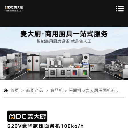
>
>
首页
商厨产品
食品机 >
压面机 >
麦大厨压面机商用面皮轧面机多功能揉切面机220V 80-100KG[豪华款]