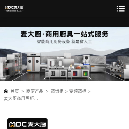
>
>
首页
商厨产品
蒸饭柜 >
变频蒸柜 >
麦大厨商用蒸柜48盘变频款双门电热蒸箱蒸饭车全自动蒸饭柜