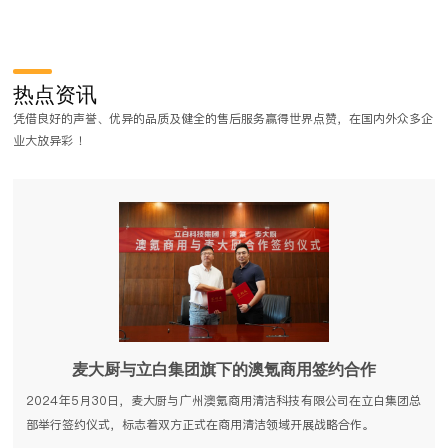
深圳前海真好吃连锁厨房工程
圳前海真好吃连锁自助餐厅是一家主打自助餐饮的连锁餐饮店，采用开放
热点资讯
式厨房设计，通过开放式厨房向客户展示干净卫生的烹饪环境，而开放式
凭借良好的声誉、优异的品质及健全的售后服务赢得世界点赞，在国内外众多企
商用厨房对厨房的设计，商厨设备的品质以及外观都有较高的要求.
业大放异彩 ！
麦大厨与立白集团旗下的澳氪商用签约合作
2024年5月30日，麦大厨与广州澳氪商用清洁科技有限公司在立白集团总
部举行签约仪式，标志着双方正式在商用清洁领域开展战略合作。