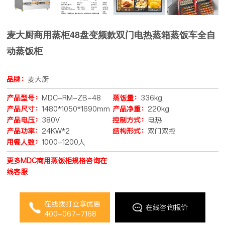
麦大厨商用蒸柜48盘变频款双门电热蒸箱蒸饭车全自
动蒸饭柜
品牌：
麦大厨
产品型号：
MDC-RM-ZB-48
蒸饭量：
336kg
产品尺寸：
1480*1050*1690mm
产品净重：
220kg
产品电压：
380V
控制方式：
电热
产品功率：
24KW*2
结构形式：
双门双控
用餐人数：
1000-1200人
更多MDC商用蒸饭柜规格咨询在
线客服
在线拨打立享优惠
在线咨询报价
400-067-7168