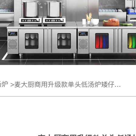
炉 >
麦大厨商用升级款单头低汤炉矮仔炉8KW