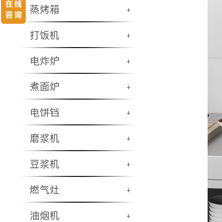
蒸烤箱
+
打饭机
+
电炸炉
+
煮面炉
+
电饼铛
+
磨浆机
+
豆浆机
+
燃气灶
+
油烟机
+