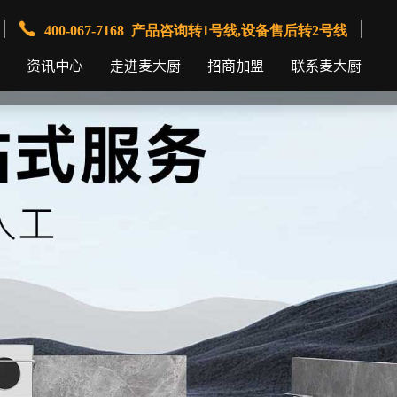
400-067-7168 产品咨询转1号线,设备售后转2号线
资讯中心
走进麦大厨
招商加盟
联系麦大厨