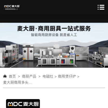
>
>
首页
商厨产品
电磁灶 >
商用煲仔炉 >
麦大厨商用多头电磁炉旗舰款六头柜式煲仔炉3.5KW