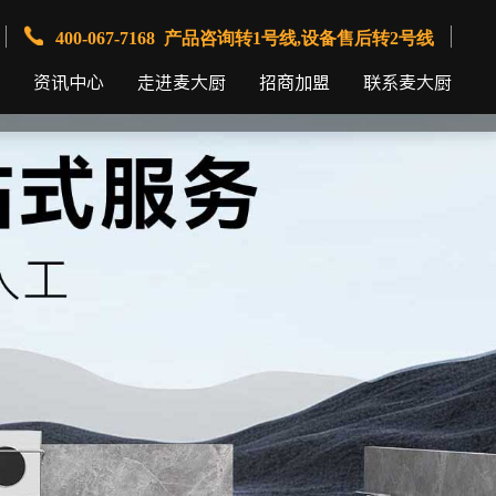
400-067-7168 产品咨询转1号线,设备售后转2号线
资讯中心
走进麦大厨
招商加盟
联系麦大厨