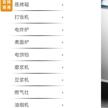
蒸烤箱
+
打饭机
+
电炸炉
+
煮面炉
+
电饼铛
+
磨浆机
+
豆浆机
+
燃气灶
+
油烟机
+