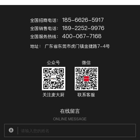
185-6626-5917
全国招商电话：
189-2252-9976
全国销售电话：
400-067-7168
全国服务热线：
地址：
广东省东莞市虎门镇金捷路7-4号
公众号
微信
关注麦大厨
联系客服
在线留言
ONLINE MESSAGE