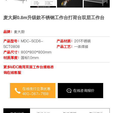
麦大厨0.8m升级款不锈钢工作台打荷台双层工作台
品牌：
麦大厨
产品型号：
MDC-SCD6-
产品材质：
201不锈钢
SCT0808
产品工艺：
一体焊接
产品尺寸：
800*800*800mm
材质厚度：
国标1.0mm
更多MDC商用双层工作台规格咨
询在线客服
在线拨打立享优惠
在线咨询报价
400-067-7168