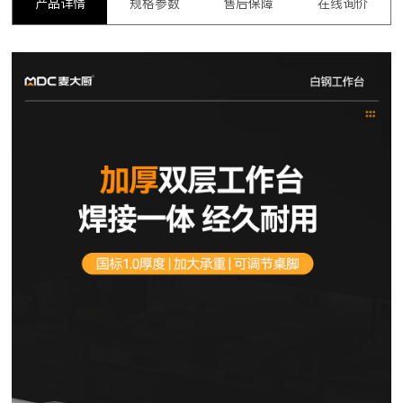
产品详情
规格参数
售后保障
在线询价