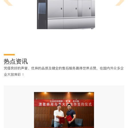
学校食堂厨房功能间设备要求具体有哪些呢？
学校食堂厨房设计要选用高效节能的厨房设备，让后厨运转中更高效出
热点资讯
餐、节省更多的经营费用。下面我们一起来了解学校食堂各个功能间对设
凭借良好的声誉、优异的品质及健全的售后服务赢得世界点赞，在国内外众多企
备的要求。
业大放异彩 ！