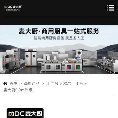
>
>
首页
商厨产品
工作台 >
双层工作台 >
麦大厨0.8m升级款不锈钢工作台打荷台双层工作台