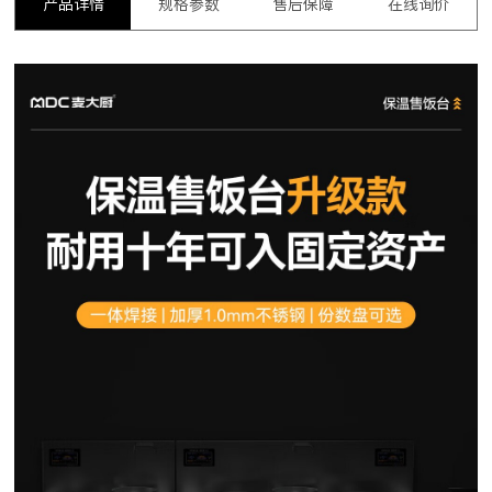
产品详情
规格参数
售后保障
在线询价