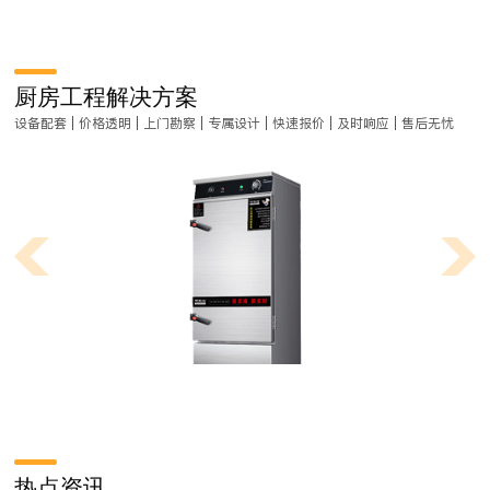
厨房工程解决方案
设备配套 | 价格透明 | 上门勘察 | 专属设计 | 快速报价 | 及时响应 | 售后无忧
大型食堂厨房设备清单有哪些?
食堂厨房设备配置清单会根据经营者的经营方向(设备的质量、品牌等要求
热点资讯
和就餐要求)来定制，所以各个食堂厨房设备清单不尽相同。那么大型食堂