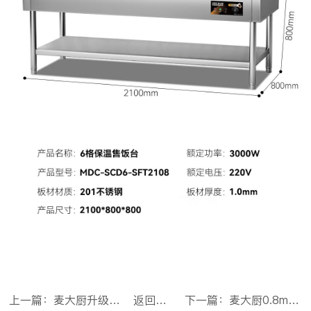
上一篇：麦大厨升级款五格保温汤池保温售饭台带份数盆
返回目录
下一篇：麦大厨0.8m升级款不锈钢工作台打荷台单层工作台