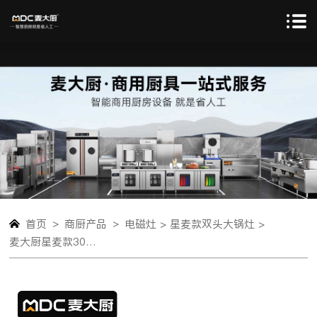
>
>
首页
商厨产品
电磁灶 >
星麦款双头大锅灶 >
麦大厨星麦款304材质电磁大炒炉双头大锅灶1000