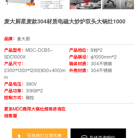
麦大厨星麦款304材质电磁大炒炉双头大锅灶1000
品牌：
麦大厨
产品型号：
MDC-DCB5-
产品档位：
8档*2
SDC1000X
产品锅径：
φ1000mm*2
产品尺寸：
锅体材质：
304不锈钢
2300*1300*1200(800+400)m
外壳材质：
304不锈钢
m
产品电压：
380V
产品功率：
30KW*2
控制方式：
磁控
更多MDC商用大锅灶规格咨询在
线客服
在线拨打立享优惠
在线咨询报价