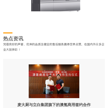
商用洗碗机应用与发展趋势
近年来，受人力成本过大、食品安全问题频发等压力，商用洗碗机开始在
热点资讯
餐饮行业逐渐得到了应用，越 来越多的餐饮企业开始认识到了洗碗机带来
凭借良好的声誉、优异的品质及健全的售后服务赢得世界点赞，在国内外众多企
的好处。商用洗碗机按结构可分为揭盖式洗碗机、通道式洗 碗机、长龙式
业大放异彩 ！
洗碗机。
麦大厨与立白集团旗下的澳氪商用签约合作