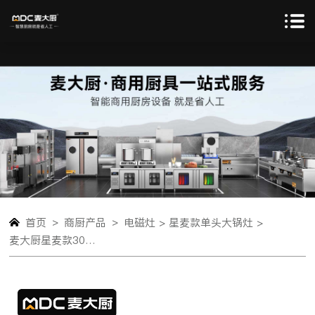
>
>
首页
商厨产品
电磁灶 >
星麦款单头大锅灶 >
麦大厨星麦款304材质电磁大锅灶单头大锅灶900