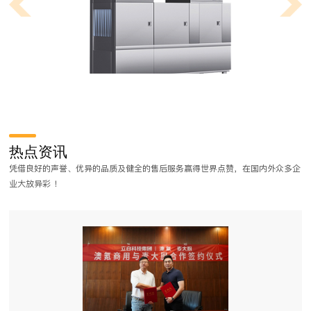
什么是中央厨房？中央厨房和普通区别是什么？
我们在工作生活当中，常常有听说过中央空调这个词，但是却很少有听说
热点资讯
过什么是中央厨房，下面麦大厨小编为大家简单介绍一下什么是中央厨房
凭借良好的声誉、优异的品质及健全的售后服务赢得世界点赞，在国内外众多企
以及中央厨房它有什么优点。
业大放异彩 ！