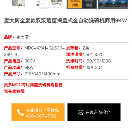
麦大厨金麦款双泵透窗揭盖式全自动洗碗机商用9KW
品牌：
麦大厨
产品型号：
MDC-XXA1-GLS30-
发热管：
2条
380-9
清洗温度：
82-95℃
产品电压：
380V
洗涤时间：
60/90/120S
产品功率：
9KW
机身材质：
整机304
产品尺寸：
715*840*1430mm
更多MDC商用揭盖洗碗机规格咨
询在线客服
在线拨打立享优惠
在线咨询报价
400-067-7168