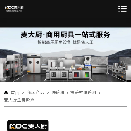
>
>
首页
商厨产品
洗碗机 >
揭盖式洗碗机 >
麦大厨金麦款双泵透窗揭盖式全自动洗碗机商用9KW