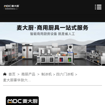
>
>
首页
商厨产品
制冰机 >
四六门冰柜 >
麦大厨豪华款六门直冷立式冷冻冰柜