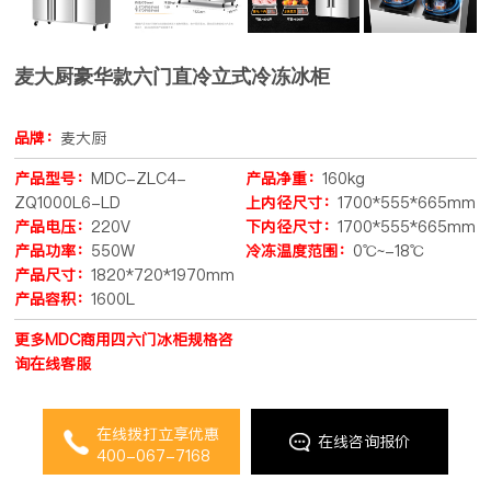
麦大厨豪华款六门直冷立式冷冻冰柜
品牌：
麦大厨
产品型号：
MDC-ZLC4-
产品净重：
160kg
ZQ1000L6-LD
上内径尺寸：
1700*555*665mm
产品电压：
220V
下内径尺寸：
1700*555*665mm
产品功率：
550W
冷冻温度范围：
0℃~-18℃
产品尺寸：
1820*720*1970mm
产品容积：
1600L
更多MDC商用四六门冰柜规格咨
询在线客服
在线拨打立享优惠
在线咨询报价
400-067-7168