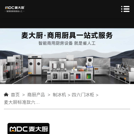
>
>
首页
商厨产品
制冰机 >
四六门冰柜 >
麦大厨标准款六门直冷立式双温冰柜