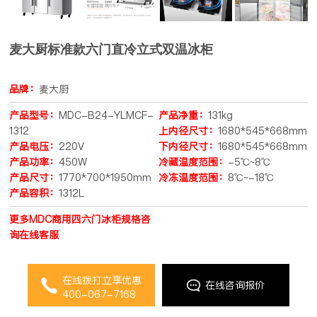
麦大厨标准款六门直冷立式双温冰柜
品牌：
麦大厨
产品型号：
MDC-B24-YLMCF-
产品净重：
131kg
1312
上内径尺寸：
1680*545*668mm
产品电压：
220V
下内径尺寸：
1680*545*668mm
产品功率：
450W
冷藏温度范围：
-5℃~8℃
产品尺寸：
1770*700*1950mm
冷冻温度范围：
8℃~-18℃
产品容积：
1312L
更多MDC商用四六门冰柜规格咨
询在线客服
在线拨打立享优惠
在线咨询报价
400-067-7168