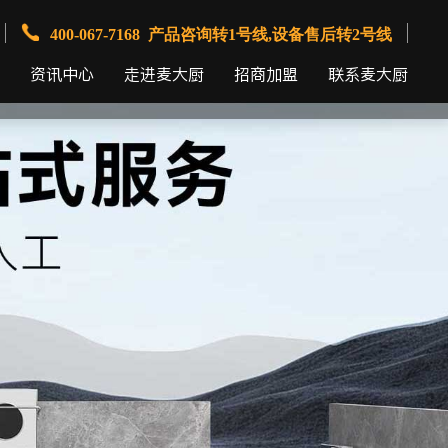
400-067-7168 产品咨询转1号线,设备售后转2号线
资讯中心
走进麦大厨
招商加盟
联系麦大厨