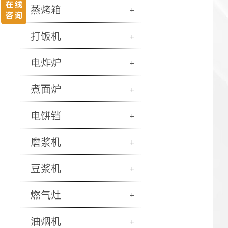
蒸烤箱
+
打饭机
+
电炸炉
+
煮面炉
+
电饼铛
+
磨浆机
+
豆浆机
+
燃气灶
+
油烟机
+