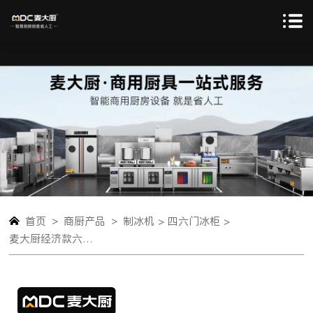
>
>
首页
商厨产品
制冰机 >
四六门冰柜 >
麦大厨经济款六门风冷立式冷冻柜1146W