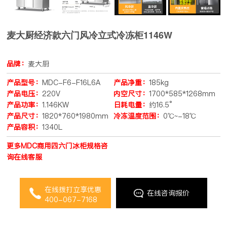
麦大厨经济款六门风冷立式冷冻柜1146W
品牌：
麦大厨
产品型号：
MDC-F6-F16L6A
产品净重：
185kg
产品电压：
220V
内空尺寸：
1700*585*1268mm
产品功率：
1.146KW
日耗电量：
约16.5°
产品尺寸：
1820*760*1980mm
冷冻温度范围：
0℃~-18℃
产品容积：
1340L
更多MDC商用四六门冰柜规格咨
询在线客服
在线拨打立享优惠
在线咨询报价
400-067-7168