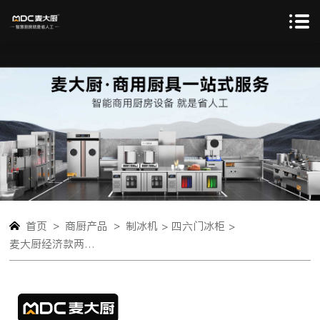
>
>
首页
商厨产品
制冰机 >
四六门冰柜 >
麦大厨经济款两门风冷立式冷冻柜512W