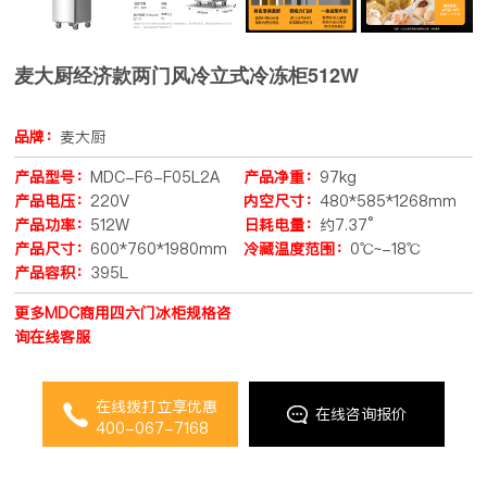
麦大厨经济款两门风冷立式冷冻柜512W
品牌：
麦大厨
产品型号：
MDC-F6-F05L2A
产品净重：
97kg
产品电压：
220V
内空尺寸：
480*585*1268mm
产品功率：
512W
日耗电量：
约7.37°
产品尺寸：
600*760*1980mm
冷藏温度范围：
0℃~-18℃
产品容积：
395L
更多MDC商用四六门冰柜规格咨
询在线客服
在线拨打立享优惠
在线咨询报价
400-067-7168