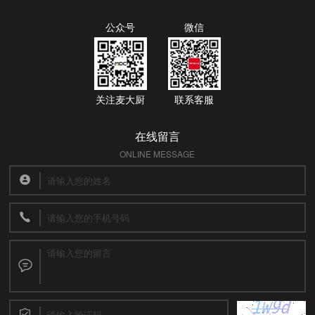
公众号
微信
关注麦大厨
联系客服
在线留言
ONLINE MESSAGE