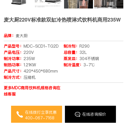
麦大厨220V标准款双缸冷热喷淋式饮料机商用235W
品牌：
麦大厨
产品型号：
MDC-SCD1-TG2D
制冷剂：
R290
产品电压：
220V
总容量：
32L
制冷功率：
235W
蒸发皿：
304不锈钢
制热功率：
1.21KW
制冷温度：
3-7℃
产品尺寸：
420*450*680mm
制冷方式：
压缩机
更多MDC商用饮料机规格咨询在
线客服
在线拨打立享优惠
在线咨询报价
400-067-7168