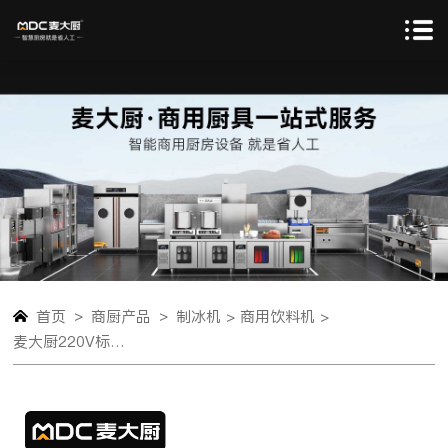
>
>
首页
商厨产品
制冰机 >
商用饮料机 >
麦大厨220V标准款双缸冷热喷淋式饮料机商用235W