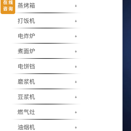
蒸烤箱
+
打饭机
+
电炸炉
+
煮面炉
+
电饼铛
+
磨浆机
+
豆浆机
+
燃气灶
+
油烟机
+