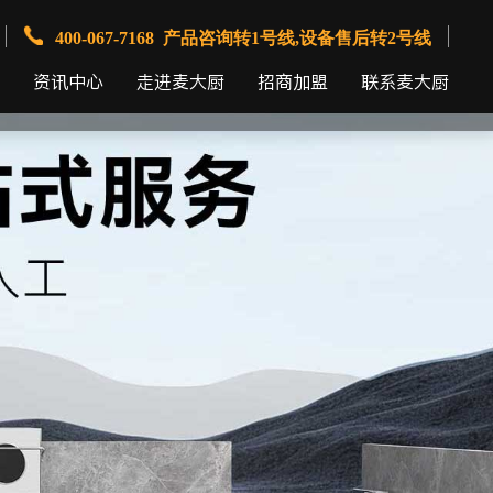
400-067-7168 产品咨询转1号线,设备售后转2号线
资讯中心
走进麦大厨
招商加盟
联系麦大厨