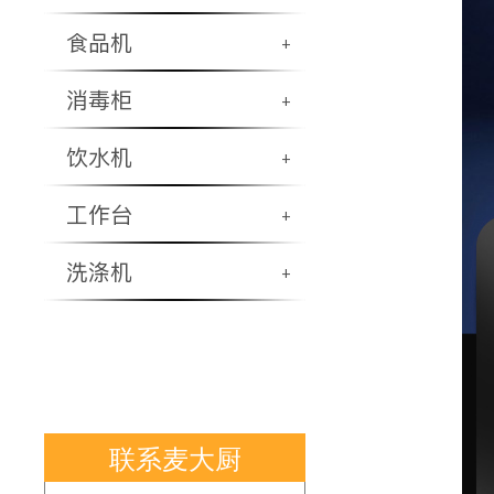
食品机
+
消毒柜
+
饮水机
+
工作台
+
洗涤机
+
联系麦大厨