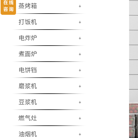
蒸烤箱
+
打饭机
+
电炸炉
+
煮面炉
+
电饼铛
+
磨浆机
+
豆浆机
+
燃气灶
+
油烟机
+