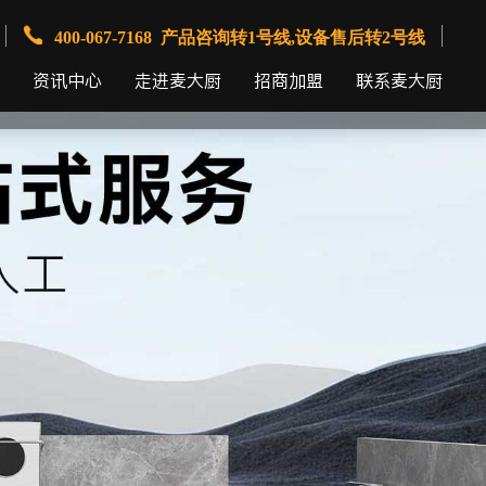
400-067-7168 产品咨询转1号线,设备售后转2号线
资讯中心
走进麦大厨
招商加盟
联系麦大厨