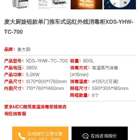
麦大厨旋钮款单门推车式远红外线消毒柜XDS-YHW-
TC-700
品牌：
麦大厨
产品型号：
XDS-YHW-TC-700
容量：
800L
产品电压：
380V
消毒方式：
高温蒸汽消毒
产品功率：
5.2KW
(≥15min)
产品尺寸：
1070*900*1760mm
消毒温度：
≥135℃(可调)
内胆尺寸：
710*760*1460mm
网框尺寸：
590*305*185mm
网框数量：
6个
更多MDC商用高温消毒柜规格咨
询在线客服
在线拨打立享优惠
在线咨询报价
400-067-7168