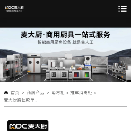
>
>
首页
商厨产品
消毒柜 >
推车消毒柜 >
麦大厨旋钮款单门推车式远红外线消毒柜XDS-YHW-TC-700