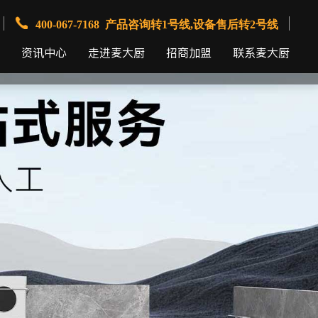
400-067-7168 产品咨询转1号线,设备售后转2号线
资讯中心
走进麦大厨
招商加盟
联系麦大厨