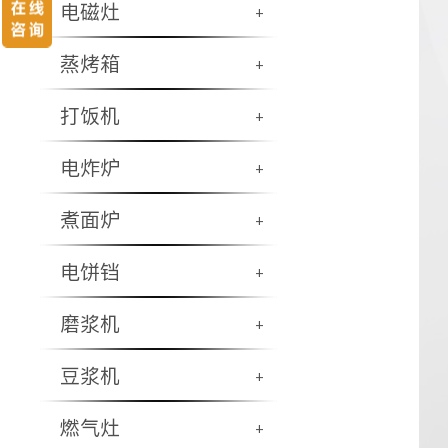
电磁灶
+
蒸烤箱
+
打饭机
+
电炸炉
+
煮面炉
+
电饼铛
+
磨浆机
+
豆浆机
+
燃气灶
+