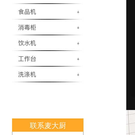
食品机
+
消毒柜
+
饮水机
+
工作台
+
洗涤机
+
联系麦大厨