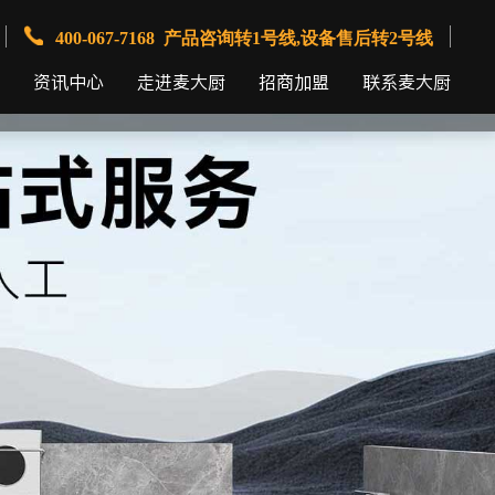
400-067-7168 产品咨询转1号线,设备售后转2号线
资讯中心
走进麦大厨
招商加盟
联系麦大厨