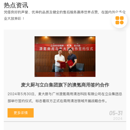
热点资讯
餐饮行业逐渐得到了应用，越 来越多的餐饮企业开始认识到了洗碗机带来
凭借良好的声誉、优异的品质及健全的售后服务赢得世界点赞，在国内外众多企
的好处。商用洗碗机按结构可分为揭盖式洗碗机、通道式洗 碗机、长龙式
业大放异彩 ！
洗碗机。
麦大厨与立白集团旗下的澳氪商用签约合作
2024年5月30日，麦大厨与广州澳氪商用清洁科技有限公司在立白集团总
部举行签约仪式，标志着双方正式在商用清洁领域开展战略合作。
05-31
更多详情
2024