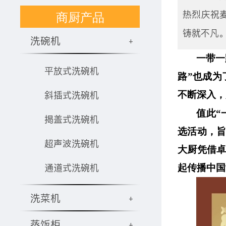
商厨产品
热烈庆祝
铸就不凡
洗碗机
+
一带一
平放式洗碗机
路”也成
斜插式洗碗机
不断深入，
值此“
揭盖式洗碗机
选活动
，
超声波洗碗机
大厨凭借卓
通道式洗碗机
起传播中国
洗菜机
+
蒸饭柜
+