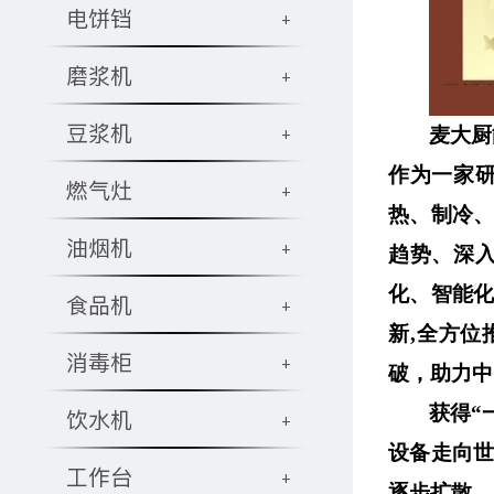
电饼铛
+
磨浆机
+
豆浆机
+
麦大厨
作为一家
燃气灶
+
热、制冷、
油烟机
+
趋势、深
化、智能
食品机
+
新,全方位
消毒柜
+
破，助力中
获得“
饮水机
+
设备走向
工作台
+
逐步扩散，