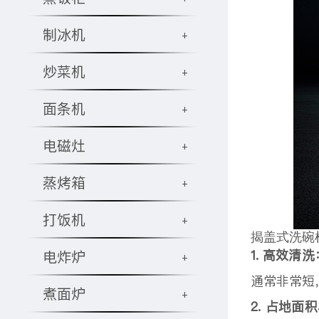
制冰机
+
炒菜机
+
面条机
+
电磁灶
+
蒸烤箱
+
打饭机
+
揭盖式洗碗
1. 高效清洗
电炸炉
+
通常非常短
煮面炉
+
2. 占地面