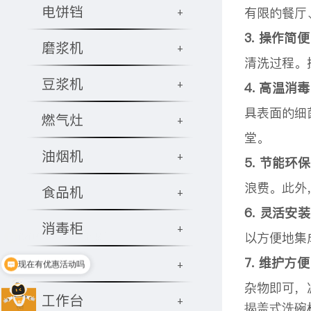
电饼铛
有限的餐厅
+
3. 操作简
磨浆机
+
清洗过程。
豆浆机
+
4. 高温消
具表面的细
燃气灶
+
堂。
油烟机
+
5. 节能环
浪费。此外
食品机
+
6. 灵活安
消毒柜
+
以方便地集
7. 维护方
饮水机
+
现在有优惠活动吗
杂物即可，
工作台
+
揭盖式洗碗