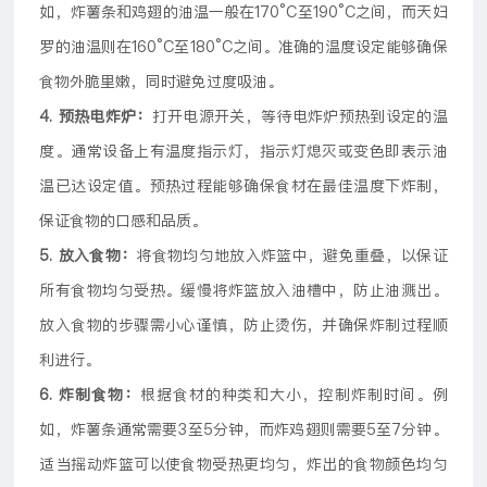
如，炸薯条和鸡翅的油温一般在170°C至190°C之间，而天妇
罗的油温则在160°C至180°C之间。准确的温度设定能够确保
食物外脆里嫩，同时避免过度吸油。
4. 预热电炸炉：
打开电源开关，等待电炸炉预热到设定的温
度。通常设备上有温度指示灯，指示灯熄灭或变色即表示油
温已达设定值。预热过程能够确保食材在最佳温度下炸制，
保证食物的口感和品质。
5. 放入食物：
将食物均匀地放入炸篮中，避免重叠，以保证
所有食物均匀受热。缓慢将炸篮放入油槽中，防止油溅出。
放入食物的步骤需小心谨慎，防止烫伤，并确保炸制过程顺
利进行。
6. 炸制食物：
根据食材的种类和大小，控制炸制时间。例
如，炸薯条通常需要3至5分钟，而炸鸡翅则需要5至7分钟。
适当摇动炸篮可以使食物受热更均匀，炸出的食物颜色均匀